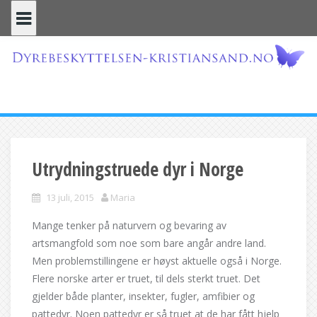
Skip
to
content
Utrydningstruede dyr i Norge
13 juli, 2015
Maria
Mange tenker på naturvern og bevaring av
artsmangfold som noe som bare angår andre land.
Men problemstillingene er høyst aktuelle også i Norge.
Flere norske arter er truet, til dels sterkt truet. Det
gjelder både planter, insekter, fugler, amfibier og
pattedyr. Noen pattedyr er så truet at de har fått hjelp