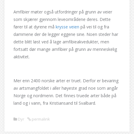
Amfibier møter også utfordringer på grunn av veier
som skjærer gjennom leveområdene deres. Dette
fører til at dyrene må
krysse veien
på vei til og fra
dammene der de legger eggene sine. Noen steder har
dette blitt løst ved å lage amfibieakvedukter, men
fortsatt dør mange amfibier på grunn av menneskelig
aktivitet.
Mer enn 2400 norske arter er truet. Derfor er bevaring
av artsmangfoldet i aller høyeste grad noe som angår
Norge og nordmenn. Det finnes truede arter både på
land og i vann, fra Kristiansand til Svalbard.
Dyr
permalink